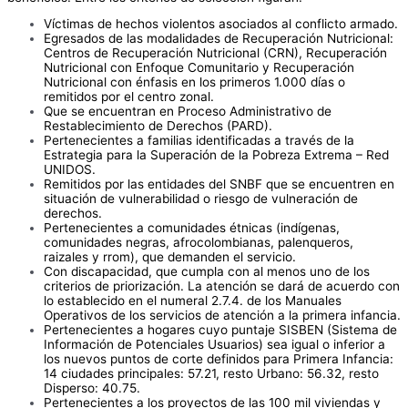
Víctimas de hechos violentos asociados al conflicto armado.
Egresados de las modalidades de Recuperación Nutricional:
Centros de Recuperación Nutricional (CRN), Recuperación
Nutricional con Enfoque Comunitario y Recuperación
Nutricional con énfasis en los primeros 1.000 días o
remitidos por el centro zonal.
Que se encuentran en Proceso Administrativo de
Restablecimiento de Derechos (PARD).
Pertenecientes a familias identificadas a través de la
Estrategia para la Superación de la Pobreza Extrema – Red
UNIDOS.
Remitidos por las entidades del SNBF que se encuentren en
situación de vulnerabilidad o riesgo de vulneración de
derechos.
Pertenecientes a comunidades étnicas (indígenas,
comunidades negras, afrocolombianas, palenqueros,
raizales y rrom), que demanden el servicio.
Con discapacidad, que cumpla con al menos uno de los
criterios de priorización. La atención se dará de acuerdo con
lo establecido en el numeral 2.7.4. de los Manuales
Operativos de los servicios de atención a la primera infancia.
Pertenecientes a hogares cuyo puntaje SISBEN (Sistema de
Información de Potenciales Usuarios) sea igual o inferior a
los nuevos puntos de corte definidos para Primera Infancia:
14 ciudades principales: 57.21, resto Urbano: 56.32, resto
Disperso: 40.75.
Pertenecientes a los proyectos de las 100 mil viviendas y